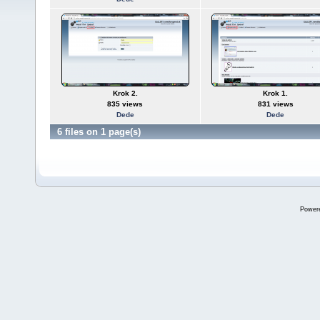
Krok 2.
Krok 1.
835 views
831 views
Dede
Dede
6 files on 1 page(s)
Power