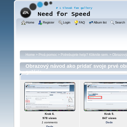
Home
Register
Login
FAQ
Album list
Search
Home
>
Prvá pomoc
>
Potrebujete help? Kliknite sem.
>
Obrazový 
Obrazový návod ako pridať svoje prvé ob
galérie
Krok 6.
Krok 5.
978 views
847 views
1 comments
Dede
Dede