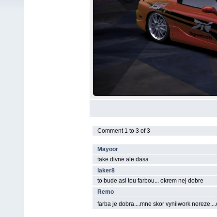
Comment 1 to 3 of 3
Mayoor
take divne ale dasa
laker8
to bude asi tou farbou... okrem nej dobre
Remo
farba je dobra....mne skor vynilwork nereze...