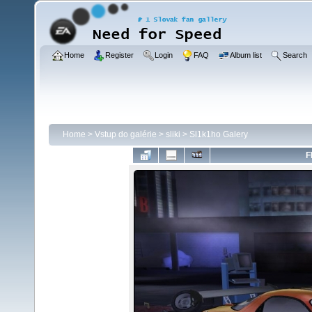
Home
Register
Login
FAQ
Album list
Search
Home
>
Vstup do galérie
>
sliki
>
Sl1k1ho Galery
F