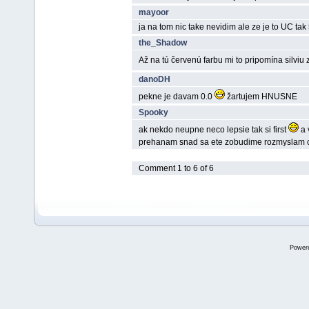
mayoor
ja na tom nic take nevidim ale ze je to UC tak
the_Shadow
Až na tú červenú farbu mi to pripomí­na silvi
danoDH
pekne je davam 0.0
žartujem HNUSNE
Spooky
ak nekdo neupne neco lepsie tak si first
a 
prehanam snad sa ete zobudime rozmyslam c
Comment 1 to 6 of 6
Power