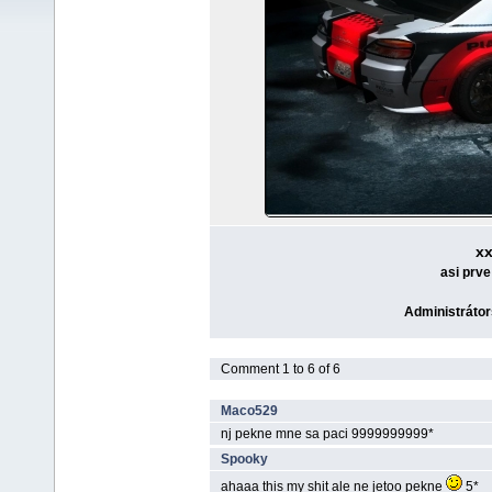
x
asi prve
Administrátor
Comment 1 to 6 of 6
Maco529
nj pekne mne sa paci 9999999999*
Spooky
ahaaa this my shit ale ne jetoo pekne
5*