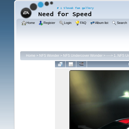
Home
Register
Login
FAQ
Album list
Search
Home
>
NFS Wonder
>
NFS Undercover Wonder
>
----> 1. NFS U