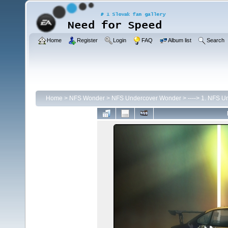
Home
Register
Login
FAQ
Album list
Search
Home
>
NFS Wonder
>
NFS Undercover Wonder
>
----> 1. NFS U