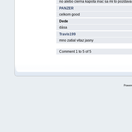
no alebo cierna kapota inac sa mi to pozdava
PANZER
celkom good
Dede
dása
Travis199
mno zatial vitaz jasny
Comment 1 to 5 of 5
Power